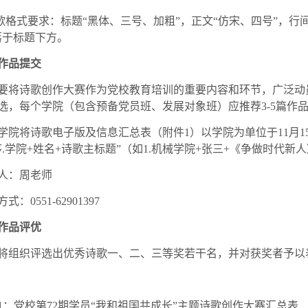
诗歌格式要求：标题“黑体、三号、加粗”，正文“仿宋、四号”，行
落于标题下方。
作品提交
要将诗歌创作大赛作为党校教育培训的重要内容和环节，广泛动
选，每个学院（包含预备党员班、发展对象班）应推荐3-5篇作
学院将诗歌电子版及信息汇总表（附件1）以学院为单位于11月15日前报送
序.学院+姓名+诗歌主标题”（如1.机械学院+张三+《争做时代新
人：周老师
式：0551-62901397
作品评优
将组织评选出优秀诗歌一、二、三等奖若干名，并对获奖者予以
1：党校第72期学员“我和祖国共成长”主题诗歌创作大赛汇总表