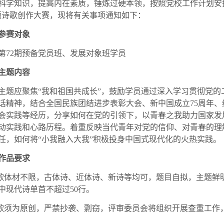
科学知识，提高内在素质，锤炼过硬本领，按照党校工作计划安排
题诗歌创作大赛，现将有关事项通知如下：
参赛对象
第72期预备党员班、发展对象班学员
主题
内容
主题应聚焦“我和祖国共成长”，鼓励学员通过深入学习贯彻党
话精神，结合全国民族团结进步表彰大会、新中国成立75周年、
会实践等经历，分享如何在党的引领下，以青春之我助力国家发
动实践和心路历程。着重反映当代青年对党的信仰、对青春的理
任，如何将“小我融入大我”积极投身中国式现代化的火热实践。
作品要求
诗歌体材不限，古体诗、近体诗、新诗等均可，题目自拟，主题
中现代诗单首不超过50行。
诗歌须为原创，严禁抄袭、剽窃，评审委员会将组织开展查重工