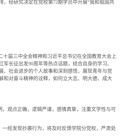
，经研究决定在党校第72期学员中开展“我和祖国共
的二十届三中全会精神和习近平总书记在全国教育大会上
红军长征出发90周年等热点话题，结合自身的学习、
展、社会进步的个人故事和深刻感悟，展现青年与党
解和对奋斗精神的诠释，如何立大志、明大德、成大
鲜明，观点正确，逻辑严谨，感情真挚，注重文学性与可
作，一经发现抄袭行为，将及时反馈学院分党校，严肃处