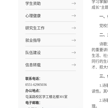
学习掌握
学生资助
成长”主
心理健康
一、
党校
研究生工作
二、
就业指导
诗歌
的重要讲
队伍建设
生活、社
同行的生
信息转载
才、担大
三、
联系电话：
0551-62905036
1.
办公地点：
读性。其
屯溪路校区学工楼北楼301室
2.
电子邮箱：
理。