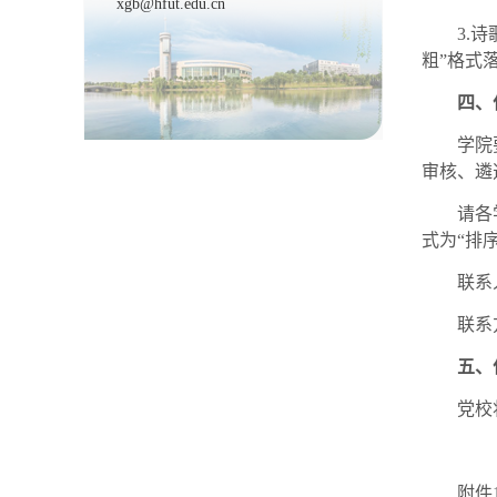
xgb@hfut.edu.cn
3.
粗”格式
四、
学院
审核、遴
请各
式为“排
联系
联系方
五、
党校
附件