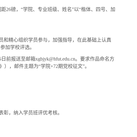
间距26磅，“学院、专业班级、姓名”以“楷体、四号、加
员和精心组织学员参与，加强指导，在此基础上认真
品参加学校评选。
至邮箱xgbjyk@hfut.edu.cn。要求作品命名方
人》），邮件主题为“学院+72期党校征文”。
表彰，纳入学员班评优考核。