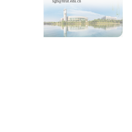
xgb@hfut.edu.cn