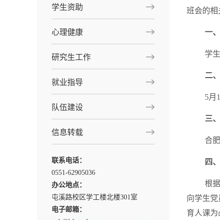
学生资助
班会的相
心理健康
一
学
研究生工作
二
就业指导
5月
队伍建设
三
信息转载
合
联系电话：
四
0551-62905036
根据
办公地点：
屯溪路校区学工楼北楼301室
向学生党
电子邮箱：
育人课为