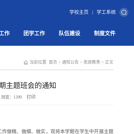
学校主页
|
学工系统
工作
团学工作
队伍建设
制度文件
当前位置:
首页
>
通知公告
>
思政教育
> 正文
二学期主题班会的通知
打印
： 浏览：
1200
工作做精、做细、做实，现将本学期在学生中开展主题