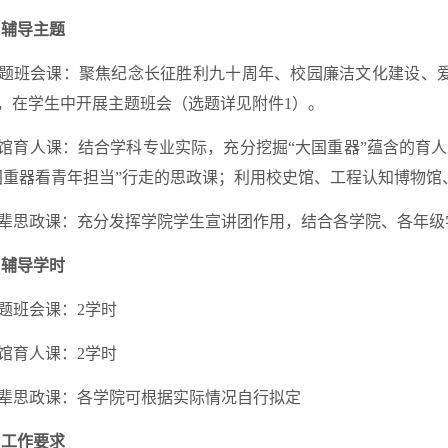
、
辅导主题
.主题班会课：聚焦纪念长征胜利九十周年、校园廉洁文化建设、
，在学生中开展主题班会（选题详见附件1）。
场馆育人课：结合学科专业实际，充分挖掘“大国重器”蕴含的育
国重器看青年担当”行走的思政课；利用校史馆、工程认知博物
.朋辈思政课：充分发挥学院学生宣讲团作用，结合各学院、各年
、辅导学时
主题班会课：2学时
场馆育人课：2学时
朋辈思政课：各学院可根据实际情况自行拟定
、工作要求