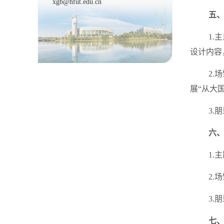
xgb@hfut.edu.cn
五
1
设计内容
2.
展“从大
3
六
1.
2.
3.
七