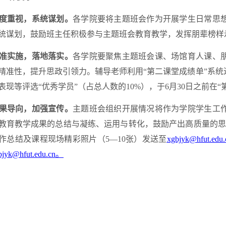
高度重视，系统谋划。
各学院要将主题班会作为开展学生日常思
统谋划，鼓励班主任积极参与主题班会教育教学，发挥朋辈榜样
精准实施，落地落实。
各学院要聚焦主题班会课、场馆育人课、
精准性，提升思政引领力。辅导老师利用“第二课堂成绩单”系
表现等评选“优秀学员”（占总人数的10%），于6月30日之前在
成果导向，加强宣传。
主题班会组织开展情况将作为学院学生工
教育教学成果的总结与凝练、运用与转化，鼓励产出高质量的思
作总结及课程现场精彩照片（5—10张）发送至
xgbjyk@hfut.edu
bjyk@hfut.edu.cn。